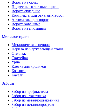
Ворота на склад
Подвесные откатные ворота
Ворота складные
Комплекты для откатных ворот
Автоматика для ворот
Ворота кованные
Ворота из алюминия
Металлоизделия
Металлические перила
Перила из нержавеющей стали
Стеллаж
Скамейка
Урна
Клетка для кроликов
Козырек
Качели
Заборы
Забор из профнастила
Забор из штакетника
Забор из металлоштакетника
Забор из металлопрофиля