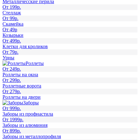
Металличесские перила
От 199р.
Стеллаж
От 99р.
Скамейка
От 49р
Козырьки
От 499р.
Клетки для кроликов
От 79р.
Урны
Роллеты
От 249р.
Роллеты на окна
От 299р.
Роллетные ворота
От 279р.
Роллеты на двери
Заборы
От 999р.
Заборы из профнастила
От 1999р.
Заборы из алюминия
От 899р.
Заборы из металлопрофиля