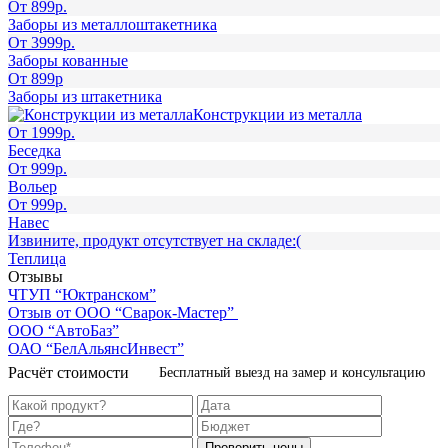
От 899р.
Заборы из металлоштакетника
От 3999р.
Заборы кованные
От 899р
Заборы из штакетника
Конструкции из металла
От 1999р.
Беседка
От 999р.
Вольер
От 999р.
Навес
Извините, продукт отсутствует на складе:(
Теплица
Отзывы
ЧТУП “Юктранском”
Отзыв от ООО “Сварок-Мастер”
ООО “АвтоБаз”
ОАО “БелАльянcИнвест”
Расчёт стоимости
Бесплатный выезд на замер и консультацию
Проверить цены