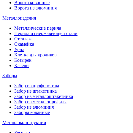
Ворота кованные
Ворота из алюминия
Металлоизделия
Металлические перила
Перила из нержавеющей стали
Стеллаж
Скамейка
Урна
Клетка для кроликов
Козырек
Качели
Заборы
Забор из профнастила
Забор из штакетника
Забор из металлоштакетника
Забор из металлопрофиля
Забор из алюминия
Заборы кованные
Металлоконструкции
Беседка